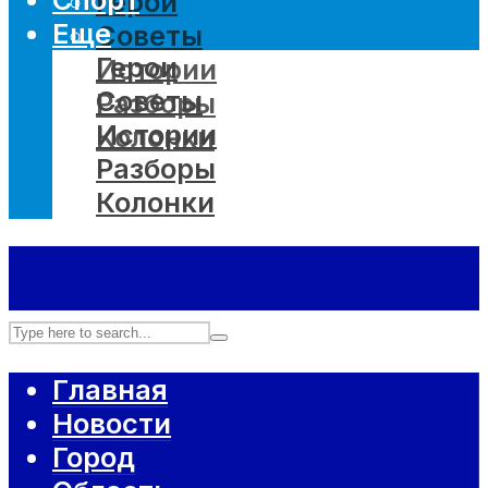
Герои
Еще
Советы
Герои
Истории
Советы
Разборы
Истории
Колонки
Разборы
Колонки
Главная
Новости
Город