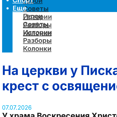
Герои
Еще
Советы
Герои
Истории
Советы
Разборы
Истории
Колонки
Разборы
Колонки
На церкви у Писк
крест с освящен
07.07.2026
У храма Воскресения Христ