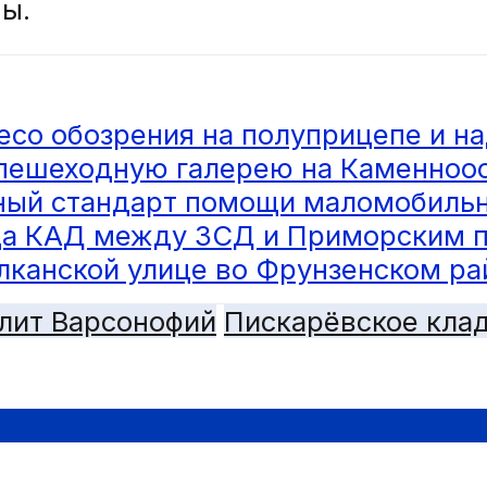
ы.
есо обозрения на полуприцепе и н
 пешеходную галерею на Каменноо
иный стандарт помощи маломобил
ца КАД между ЗСД и Приморским п
лканской улице во Фрунзенском ра
лит Варсонофий
Пискарёвское кла