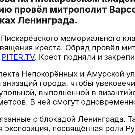
ию провёл митрополит Варс
иках Ленинграда.
у Пискарёвского мемориального кл
вящения креста. Обряд провёл ми
т
PITER.TV
. Крест подняли и закреп
спекта Непокорённых и Амурской у
ганизаций города, чтобы увековеч
упольной, выполненной в византий
метров. В ней смогут одновременн
вязанные с блокадой Ленинграда. Т
я экспозиция, посвящённая роли Ру