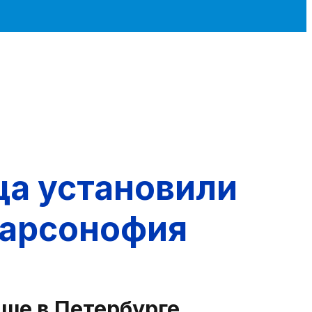
ща установили
Варсонофия
ще в Петербурге