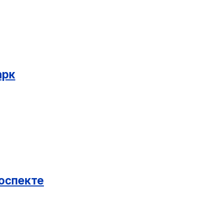
арк
оспекте