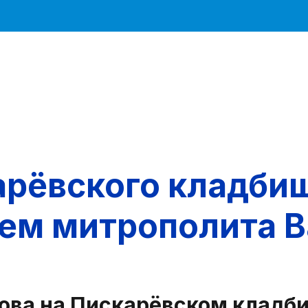
арёвского кладби
ием митрополита 
ова на Пискарёвском кладби