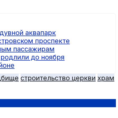
адувной аквапарк
стровском проспекте
ьным пассажирам
родлили до ноября
йоне
дбище
строительство церкви
храм