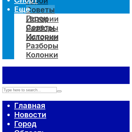
Герои
Еще
Советы
Герои
Истории
Советы
Разборы
Истории
Колонки
Разборы
Колонки
Главная
Новости
Город