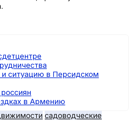
.
осдетцентре
трудничества
 и ситуацию в Персидском
 россиян
ездках в Армению
движимости
садоводческие