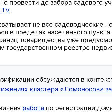
о провести до забора садового уч
.TV
.
хватывает не все садоводческие 
ся в пределах населенного пункта,
границ товарищества уже предусмот
ном государственном реестре нед
ификации обсуждаются в контексте
тижениях кластера «Ломоносов» за
рвичная
работа
по регистрации дома