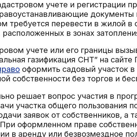
адастровом учете и регистрации пр
правоустанавливающие документы 
м требуется перевести в жилой в 
, расположенных в зонах затоплени
тровом учете или его границы выз
льная газификация СНТ” на сайте 
право
оформить садовый участок в 
ой собственности без торгов и бес
ьно решает вопрос участия в прог
ачи участка общего пользования по
дачи заявок от собственников, а т
 При оформленном праве собствен
ии в аренду или безвозмездное пол