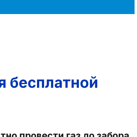
я бесплатной
тно провести газ до забора