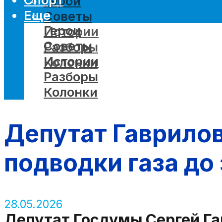
Герои
Еще
Советы
Герои
Истории
Советы
Разборы
Истории
Колонки
Разборы
Колонки
Депутат Гаврилов
подводки газа до
28.05.2026
Депутат Госдумы Сергей Гав