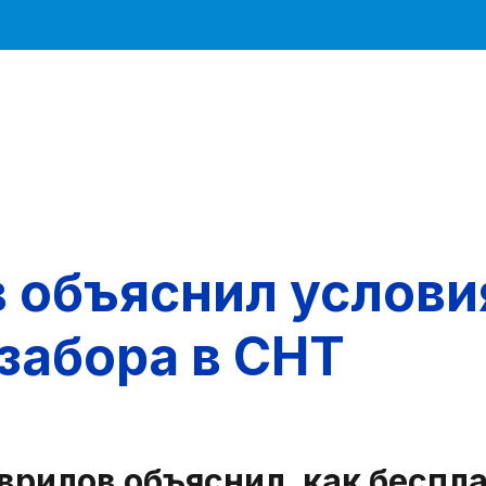
 объяснил услови
 забора в СНТ
рилов объяснил, как беспла