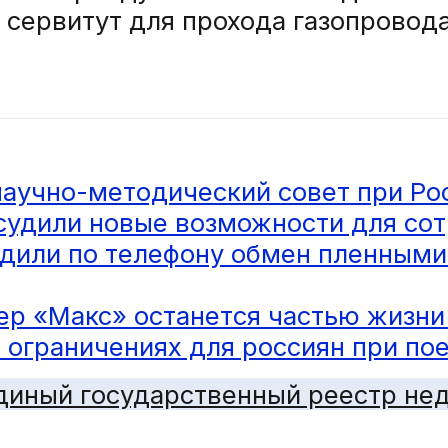
сервитут для прохода газопровода
 научно-методический совет при Р
судили новые возможности для со
удили по телефону обмен пленными
р «Макс» останется частью жизни
 ограничениях для россиян при по
диный государственный реестр не