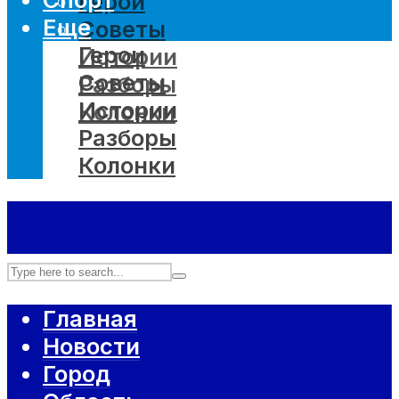
Герои
Еще
Советы
Герои
Истории
Советы
Разборы
Истории
Колонки
Разборы
Колонки
Главная
Новости
Город