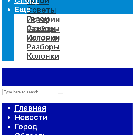
Герои
Еще
Советы
Герои
Истории
Советы
Разборы
Истории
Колонки
Разборы
Колонки
Главная
Новости
Город