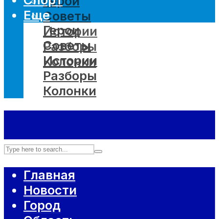
Герои
Еще
Советы
Герои
Истории
Советы
Разборы
Истории
Колонки
Разборы
Колонки
Главная
Новости
Город