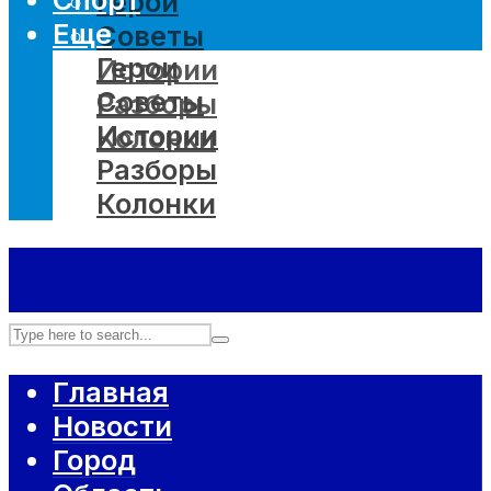
Герои
Еще
Советы
Герои
Истории
Советы
Разборы
Истории
Колонки
Разборы
Колонки
Главная
Новости
Город