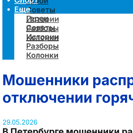
Герои
Еще
Советы
Герои
Истории
Советы
Разборы
Истории
Колонки
Разборы
Колонки
Мошенники распр
отключении горяч
29.05.2026
В Петербурге мошенники р