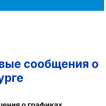
вые сообщения о
урге
ения о графиках