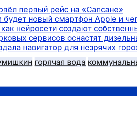
овёл первый рейс на «Сапсане»
 будет новый смартфон Apple и че
: как нейросети создают собствен
ковых сервисов оснастят дизель
здала навигатор для незрячих гор
зумишкин
горячая вода
коммунальн