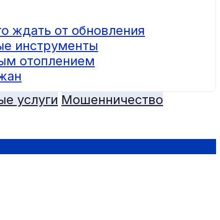
го ждать от обновления
ные инструменты
ным отоплением
ожан
ые услуги
Мошенничество