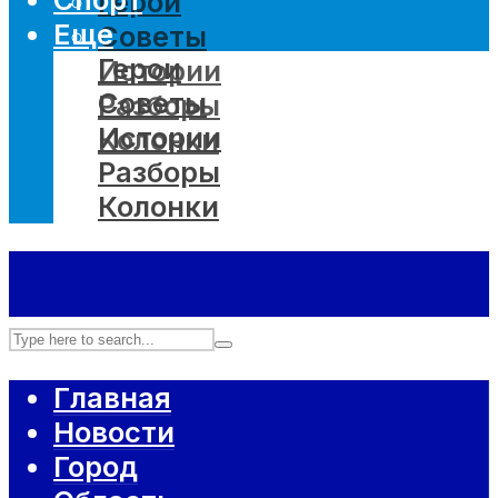
Герои
Еще
Советы
Герои
Истории
Советы
Разборы
Истории
Колонки
Разборы
Колонки
Главная
Новости
Город