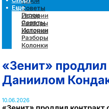
Герои
Еще
Советы
Герои
Истории
Советы
Разборы
Истории
Колонки
Разборы
Колонки
«Зенит» продлил
Даниилом Кондак
10.06.2026
«Зенит» продлил контракт