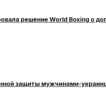
вала решение World Boxing о до
енной защиты мужчинами-украинц