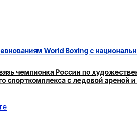
ревнованиям World Boxing с националь
связь чемпионка России по художеств
го спорткомплекса с ледовой ареной и
те