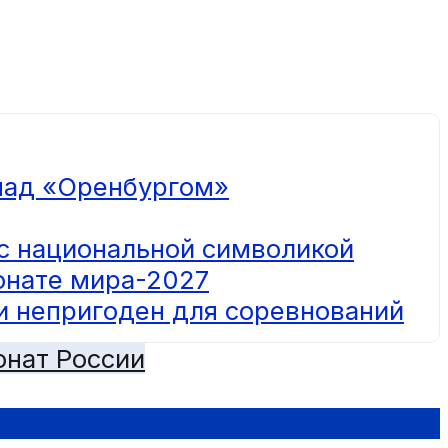
 над «Оренбургом»
 с национальной символикой
онате мира-2027
 и непригоден для соревнований
нат России