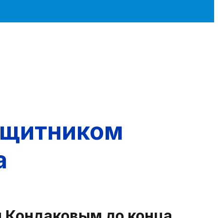
защитником
а
 Кондаковым до конца