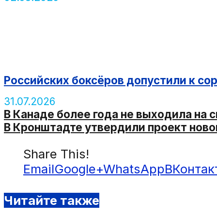
Российских боксёров допустили к со
31.07.2026
В Канаде более года не выходила на 
В Кронштадте утвердили проект ново
Share This!
Email
Google+
WhatsApp
ВКонтак
Читайте также