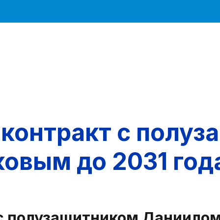
 контракт с полу
овым до 2031 год
 с полузащитником Даниилом