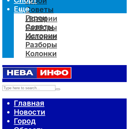
Герои
Еще
Советы
Герои
Истории
Советы
Разборы
Истории
Колонки
Разборы
Колонки
Главная
Новости
Город