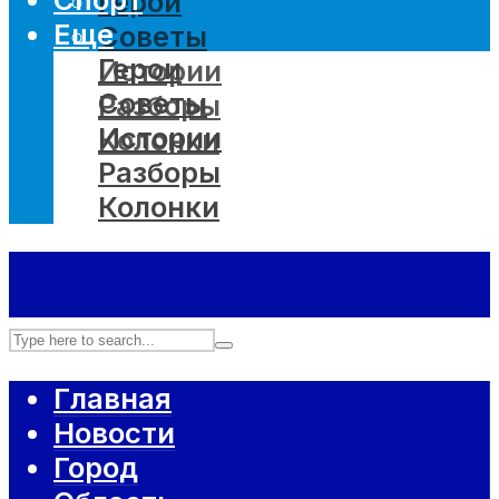
Герои
Еще
Советы
Герои
Истории
Советы
Разборы
Истории
Колонки
Разборы
Колонки
Главная
Новости
Город