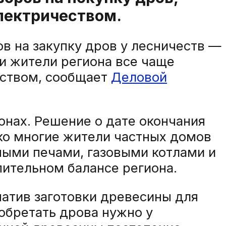
электричеством.
в на закупку дров у лесничеств —
ки жители региона все чаще
еством, сообщает
Деловой
онах. Решение о дате окончания
ко многие жители частных домов
ными печами, газовыми котлами и
ительном балансе региона.
матив заготовки древесины для
обретать дрова нужно у