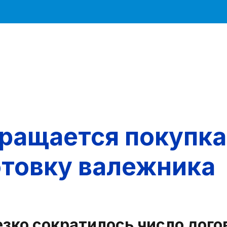
ращается покупка
отовку валежника
зко сократилось число дого