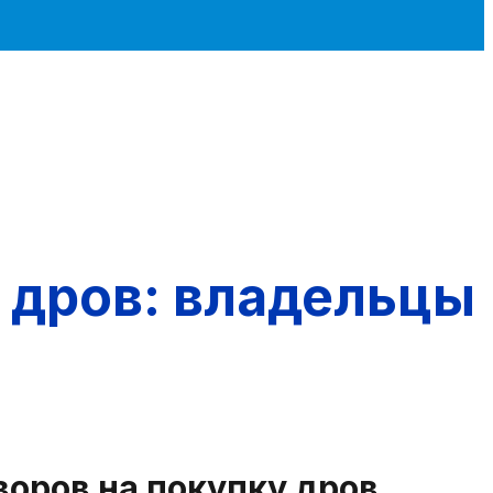
 дров: владельцы
воров на покупку дров,