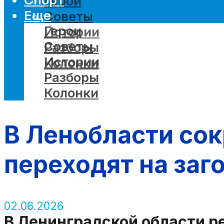
Герои
Еще
Советы
Герои
Истории
Советы
Разборы
Истории
Колонки
Разборы
Колонки
В Ленобласти сок
переходят на заг
02.06.2026
В Ленинградской области ре