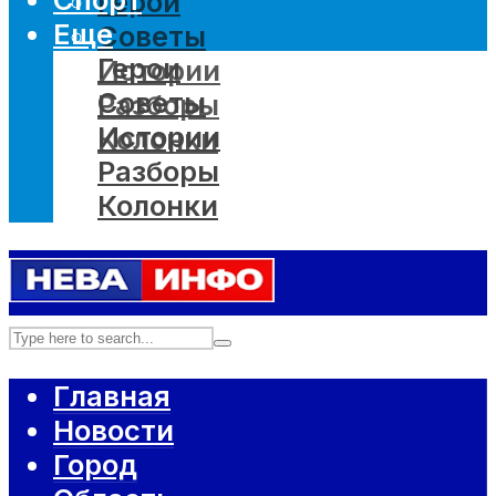
Герои
Еще
Советы
Герои
Истории
Советы
Разборы
Истории
Колонки
Разборы
Колонки
Главная
Новости
Город