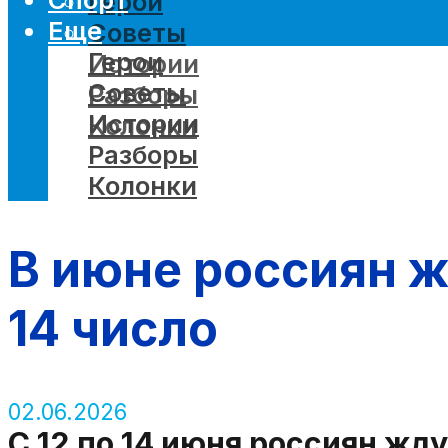
Герои
Еще
Советы
Герои
Истории
Советы
Разборы
Истории
Колонки
Разборы
Колонки
В июне россиян ж
14 число
02.06.2026
С 12 по 14 июня россиян жд