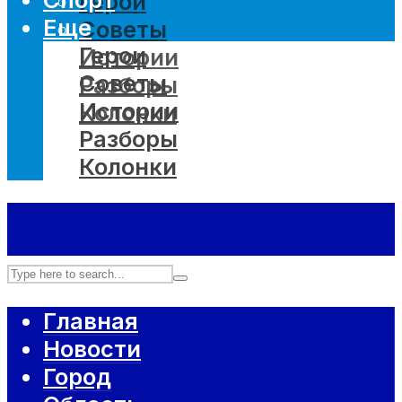
Герои
Еще
Советы
Герои
Истории
Советы
Разборы
Истории
Колонки
Разборы
Колонки
Главная
Новости
Город