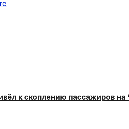
те
ривёл к скоплению пассажиров на