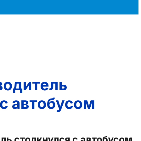
водитель
 с автобусом
ль столкнулся с автобусом.