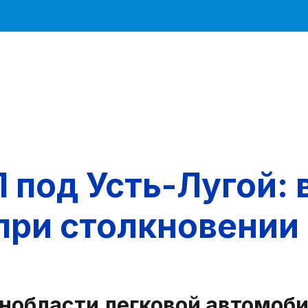
 под Усть-Лугой: 
при столкновении
нобласти легковой автомоби