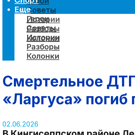
Герои
Еще
Советы
Герои
Истории
Советы
Разборы
Истории
Колонки
Разборы
Колонки
Смертельное ДТП
«Ларгуса» погиб 
02.06.2026
В Кингисеппском районе Ле