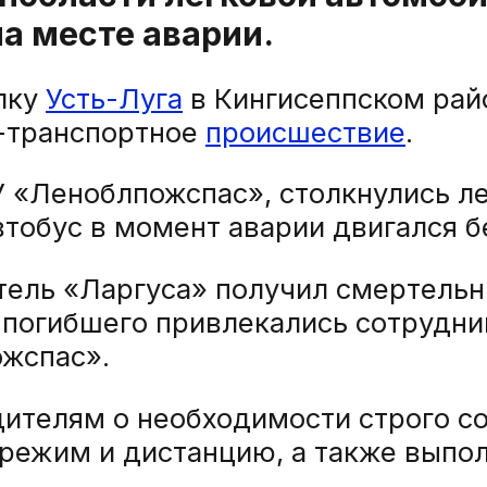
а месте аварии.
ёлку
Усть-Луга
в Кингисеппском рай
-транспортное
происшествие
.
 «Леноблпожспас», столкнулись л
тобус в момент аварии двигался бе
итель «Ларгуса» получил смертельн
погибшего привлекались сотрудни
ожспас».
дителям о необходимости строго с
режим и дистанцию, а также выпо