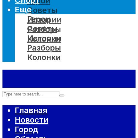
Герои
Еще
Советы
Герои
Истории
Советы
Разборы
Истории
Колонки
Разборы
Колонки
Главная
Новости
Город