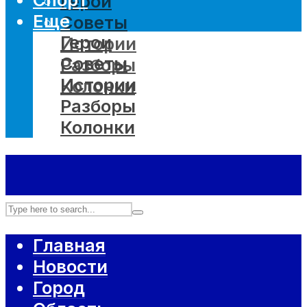
Герои
Еще
Советы
Герои
Истории
Советы
Разборы
Истории
Колонки
Разборы
Колонки
Главная
Новости
Город