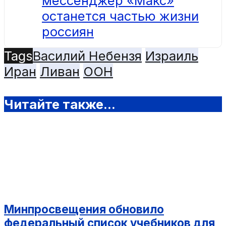
мессенджер «Макс»
останется частью жизни
россиян
Tags
Василий Небензя
Израиль
Иран
Ливан
ООН
Читайте также...
Минпросвещения обновило
федеральный список учебников для