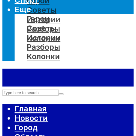
Герои
Еще
Советы
Герои
Истории
Советы
Разборы
Истории
Колонки
Разборы
Колонки
Главная
Новости
Город