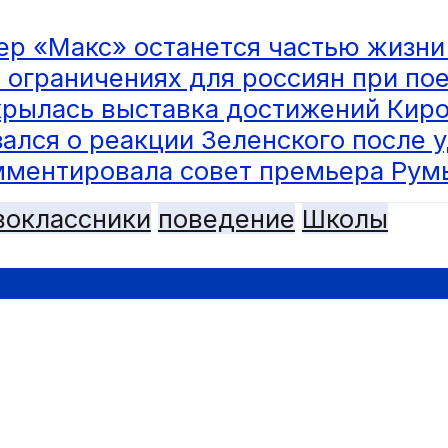
р «Макс» останется частью жизни
 ограничениях для россиян при по
крылась выставка достижений Киро
лся о реакции Зеленского после у
мментировала совет премьера Рум
воклассники
поведение
Школы