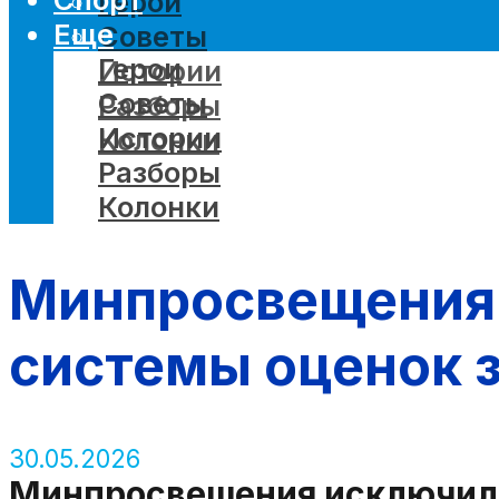
Герои
Еще
Советы
Герои
Истории
Советы
Разборы
Истории
Колонки
Разборы
Колонки
Минпросвещения 
системы оценок 
30.05.2026
Минпросвещения исключило 