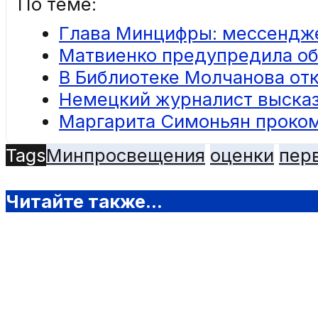
По теме:
Глава Минцифры: мессендже
Матвиенко предупредила об
В Библиотеке Молчанова от
Немецкий журналист высказа
Маргарита Симоньян проко
Tags
Минпросвещения
оценки
пер
Читайте также...