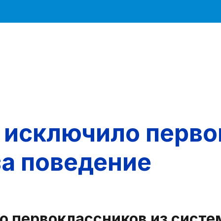
исключило перво
за поведение
первоклассников из систем