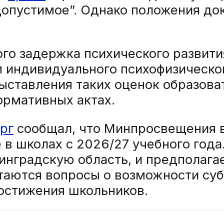
едопустимое”. Однако положения до
кого задержка психического развит
м индивидуального психофизическог
ыставления таких оценок образов
ормативных актах.
рг
сообщал, что Минпросвещения 
 в школах с 2026/27 учебного года
инградскую область, и предполага
таются вопросы о возможности суб
достижения школьников.