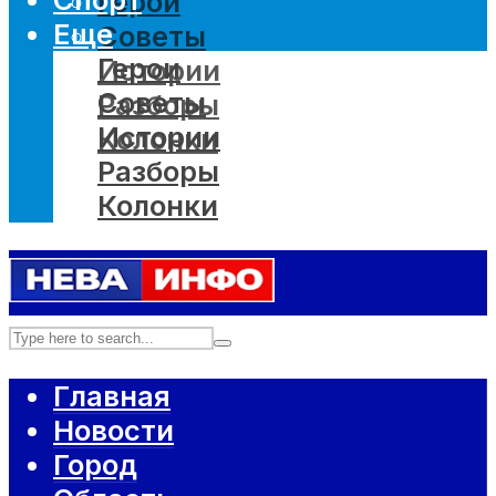
Герои
Еще
Советы
Герои
Истории
Советы
Разборы
Истории
Колонки
Разборы
Колонки
Главная
Новости
Город