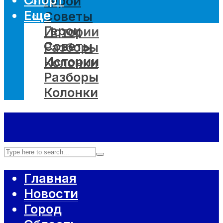
Герои
Еще
Советы
Герои
Истории
Советы
Разборы
Истории
Колонки
Разборы
Колонки
Главная
Новости
Город